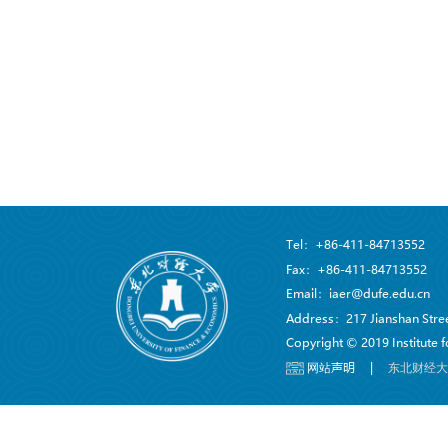
Tel：+86-411-84713552
Fax：+86-411-84713552
Email：iaer@dufe.edu.cn
Address：217 Jianshan Street
Copyright © 2019 Institute
网站声明
|
东北财经大