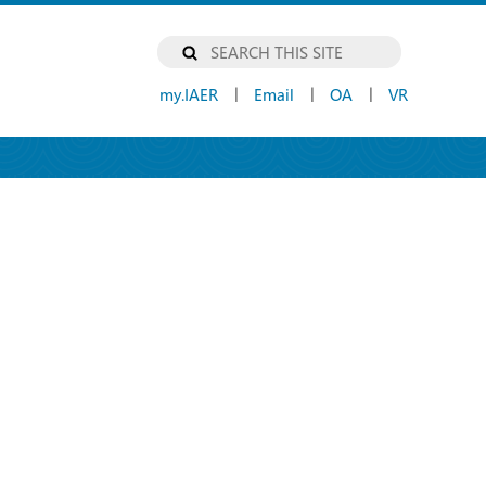
my.IAER
Email
OA
VR
|
|
|