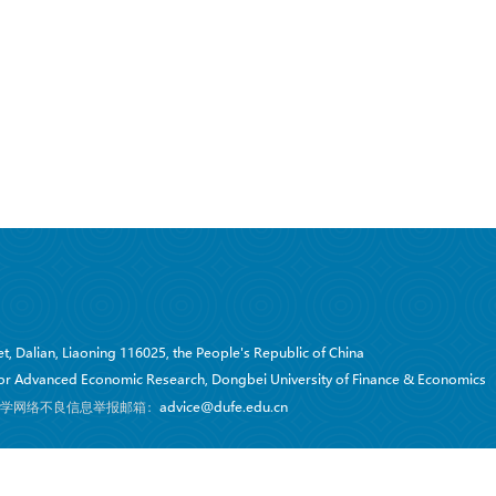
, Dalian, Liaoning 116025, the People's Republic of China
 for Advanced Economic Research, Dongbei University of Finance & Economics
学网络不良信息举报邮箱：
advice@dufe.edu.cn